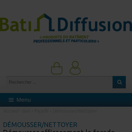
Menu
Accueil
›
Bati
›
Façade
›
Démousser/Nettoyer
DÉMOUSSER/NETTOYER