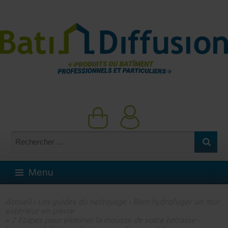
Menu
Accueil
›
Les guides du nettoyage
› Bien hydrofuger un mur
extérieur en pierre
« 7 Etapes pour éliminer la mousse de votre terrasse
-