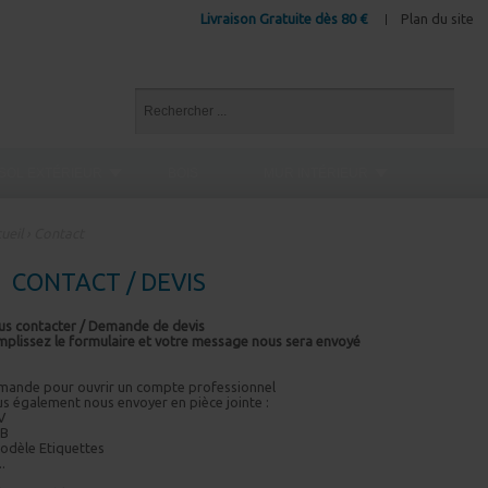
Livraison Gratuite dès 80 €
Plan du site
SOL EXTÉRIEUR
BOIS
MUR INTÉRIEUR
ueil
› Contact
CONTACT / DEVIS
s contacter / Demande de devis
plissez le formulaire et votre message nous sera envoyé
ande pour ouvrir un compte professionnel
s également nous envoyer en pièce jointe :
CV
IB
odèle Etiquettes
..