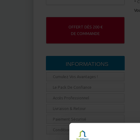
* C
Vou
OFFERT DÈS 200 €
DE COMMANDE
INFORMATIONS
Cumulez Vos Avantages !
Le Pack De Confiance
Accès Professionnel
Livraison & Retour
Paiement Sécurisé
Conditions générales de vente