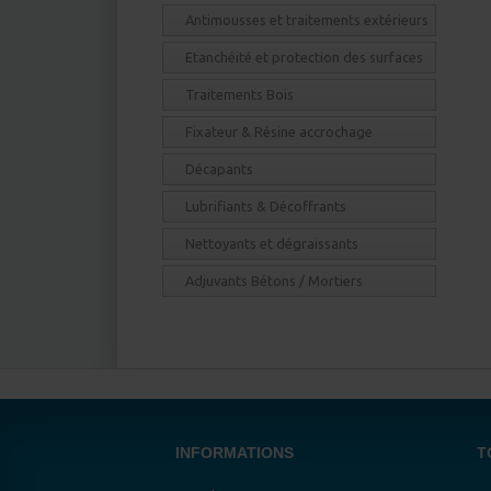
Nettoyer sa façade des mousses,
Antimousses et traitements extérieurs
moisissures et salissures
Etanchéité et protection des surfaces
Quel pulvérisateur en fonction de son
usage ?
Traitements Bois
Nettoyage et lessivage d'un mur
Fixateur & Résine accrochage
Comment bien décoller du papier peint
?
Décapants
Bien choisir et utiliser son anti mousse
toiture
Lubrifiants & Décoffrants
Nettoyage d'une toiture : comment
Nettoyants et dégraissants
nettoyer son toit ?
Adjuvants Bétons / Mortiers
INFORMATIONS
T