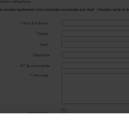
hamps obligatoire
s pouvez également nous contacter en journée par chat' ( fenetre verte en ba
* Nom & Prénom :
* Email :
Sujet :
Téléphone
N° de commande
* Message :
Pièce jointe :