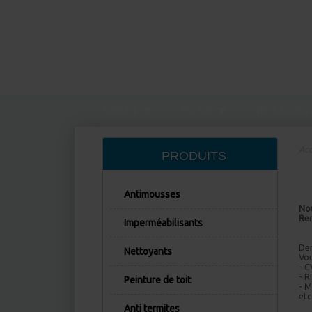
TOITURE
FAÇADE
TERRASSE & 
Acc
PRODUITS
Antimousses
Nou
Rem
Imperméabilisants
Dem
Nettoyants
Vou
- 
- R
Peinture de toit
- M
etc
Anti termites